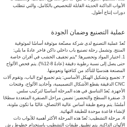
الأبواب الداكنة الحديثة القابلة للتخصيص بالكامل، والتي تتطلب
دورات إنتاج أطول.
عملية التصنيع وضمان الجودة
تُعدّ عملية التصنيع لدى شركة مصنّعة موثوقة أساسًا لموثوقية
المنتج. وتشمل رحلة تصنيع باب داخلي داكن فاخر عادةً ما يلي:
1. اختيار المواد وتحضيرها: *يتم تجفيف الخشب في أفران خاصة
حتى يصل إلى نسبة رطوبة دقيقة (عادةً 8-12%). يتم فحص الألواح
المصنعة هندسيًا للتأكد من كثافتها ونعومتها.
٢. تجميع وتشكيل الهيكل الأساسي: يتم تجميع لوح الباب، وتقوم آلات
CNC الدقيقة بقطع الأشكال التصميمية، وأخاديد الألواح، وفتحات
الأجهزة. يُعدّ التناسق في هذه المرحلة أساسيًا لتركيب سلس.
3. صنفرة السطح والتحضير: تضمن مراحل الصنفرة المتعددة سطحًا
أملسًا. يتم وضع طبقة أساس عالية الالتصاق، غالبًا ما تكون ملونة،
لإنشاء قاعدة موحدة للطبقة النهائية.
4. مرحلة التشطيب: تُعدّ هذه المرحلة الأكثر أهمية للأبواب ذات
الألوان الداكنة. يتم تطبيق طبقات التشطيب باستخدام خطوط رش