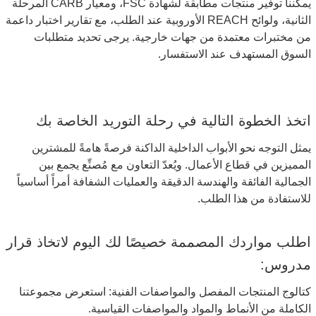
يمكننا توفير منتجات مطابقة لشهادة FSC، ومعيار CARB المرحلة
الثانية، ولوائح REACH الأوروبية عند الطلب، مع تقارير اختبار داعمة
من مختبرات معتمدة من جهات خارجية. يرجى تحديد متطلبات
السوق المستهدف عند الاستفسار.
اتخذ الخطوة التالية في رحلة التوريد الخاصة بك
يمثل التوجه نحو الأبواب الداخلية الداكنة فرصةً هامةً للمشترين
المميزين في قطاع الأعمال. ويُعدّ التعاون مع مُصنِّع يجمع بين
الجمالية الفائقة والهندسة الدقيقة والعمليات الشفافة أمراً أساسياً
للاستفادة من هذا الطلب.
اطلب مواردك المصممة خصيصًا لك اليوم لاتخاذ قرار
مدروس:
كتالوج المنتجات المفصل والمواصفات الفنية: استعرض مجموعتنا
الكاملة من الأنماط والمواد والمواصفات القياسية.