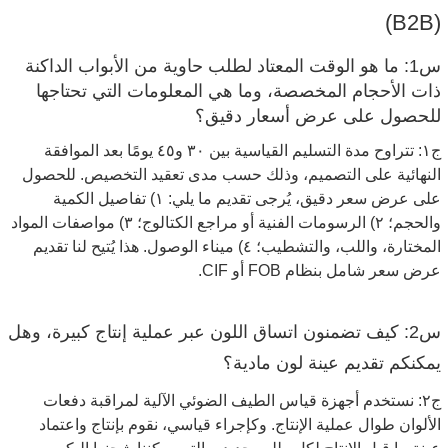
(B2B)
س1: ما هو الوقت المعتاد لطلب حاوية من الأبواب الداكنة
ذات الأحجام المخصصة، وما هي المعلومات التي تحتاجها
للحصول على عرض أسعار دقيق؟
ج١: تتراوح مدة التسليم القياسية بين ٣٠ و٤٥ يومًا بعد الموافقة
النهائية على التصميم، وذلك حسب مدى تعقيد التخصيص. للحصول
على عرض سعر دقيق، يُرجى تقديم ما يلي: ١) تفاصيل الكمية
والحجم؛ ٢) الرسومات الفنية أو مراجع الكتالوج؛ ٣) مواصفات المواد
المختارة، واللب، والتشطيب؛ ٤) ميناء الوصول. هذا يُتيح لنا تقديم
عرض سعر شامل بنظام FOB أو CIF.
س2: كيف تضمنون اتساق اللون عبر عملية إنتاج كبيرة، وهل
يمكنكم تقديم عينة لون مادية؟
ج٢: نستخدم أجهزة قياس الطيف الضوئي الآلية لمراقبة دفعات
الألوان طوال عملية الإنتاج. وكإجراء قياسي، نقوم بإنتاج واعتماد