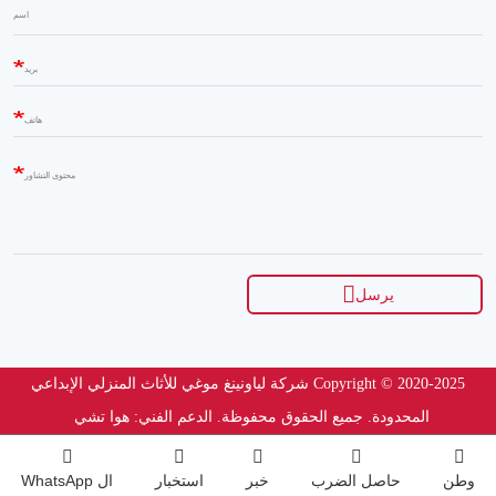
اسم
بريد
هاتف
محتوى التشاور
يرسل
Copyright © 2020-2025 شركة لياونينغ موغي للأثاث المنزلي الإبداعي
المحدودة. جميع الحقوق محفوظة.
الدعم الفني: هوا تشي
وطن
حاصل الضرب
خبر
استخبار
ال WhatsApp