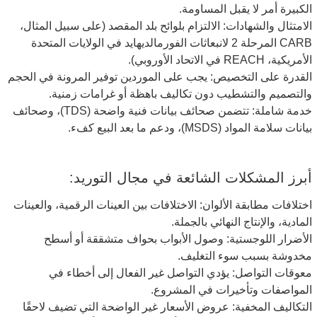
الكبيرة أمر لا يقبل المساومة.
الامتثال والشهادات: الالتزام بلوائح بلد المقصد (على سبيل المثال،
CARB المرحلة 2 لانبعاثات الفورمالديهايد في الولايات المتحدة
الأمريكية، REACH في الاتحاد الأوروبي).
القدرة على التخصيص: يجب على الموردين توفير المرونة في الحجم
والتصميم والتشطيب دون تكاليف باهظة أو غرامات زمنية.
خدمة شاملة: تتضمن صحائف بيانات فنية واضحة (TDS)، وصحائف
بيانات سلامة المواد (MSDS)، ودعم ما بعد البيع كفء.
أبرز المشكلات الشائعة في مجال التوريد:
اختلافات مطابقة الألوان: الاختلافات بين العينات الرقمية، والعينات
المادية، والإنتاج النهائي بالجملة.
الأضرار اللوجستية: وصول الأبواب بحواف متشققة أو أسطح
مخدوشة بسبب سوء التغليف.
معوقات التواصل: يؤدي التواصل غير الفعال إلى أخطاء في
المواصفات وتأخيرات في المشروع.
التكاليف المخفية: عروض الأسعار غير الواضحة التي تضيف لاحقًا