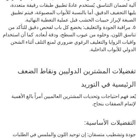
آلية لضمان التناسق. يُستخدم عادةً تطبيق طبقات رقيقة متعددة،
يليها التجفيف الدقيق. أما بالنسبة للأبواب المصبوغة، فيتم تطبيق
الصبغة لإبراز حبيبات الخشب قبل عملية التغطية النهائية.
٥. مراقبة الجودة والتغليف: يخضع كل باب لفحص دقيق للتأكد من
تناسق اللون، وخلوه من عيوب السطح، ودقة أبعاده. كما أن استخدام
واقيات الزوايا والتغليف الرغوي ضروري لمنع التلف أثناء الشحن
الدولي للأبواب الداخلية.
تفضيلات المشترين الدوليين ونقاط الضعف
الرئيسية في التوريد
يُعد فهم احتياجات وتحديات المشترين العالميين أمراً بالغ الأهمية
لإتمام الصفقات بنجاح.
التفضيلات الأساسية:
جودة وتشطيب متسقان: إن توحيد اللون والملمس في الطلبات