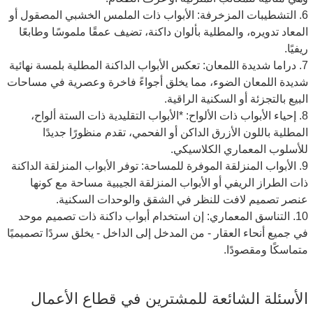
6. التشطيبات المزخرفة: الأبواب ذات الملمس الخشبي المصقول أو
المعاد تدويره، والمطلية بألوان داكنة، تضيف عمقًا ملموسًا وطابعًا
ريفيًا.
7. دراما شديدة اللمعان: تعكس الأبواب الداكنة المطلية بلمسة نهائية
شديدة اللمعان الضوء، مما يخلق أجواءً فاخرة وعصرية في مساحات
البيع بالتجزئة أو السكنية الراقية.
8. إحياء الأبواب ذات الألواح: *الأبواب التقليدية ذات الستة ألواح،
المطلية باللون الأزرق الداكن أو الفحمي، تقدم منظورًا جديدًا
للأسلوب المعماري الكلاسيكي.
9. الأبواب المنزلقة الموفرة للمساحة: توفر الأبواب المنزلقة الداكنة
ذات الطراز الريفي أو الأبواب المنزلقة الجيبية مساحة مع كونها
عنصر تصميم لافت للنظر في الشقق والوحدات السكنية.
10. التناسق المعماري: إن استخدام أبواب داكنة ذات تصميم موحد
في جميع أنحاء العقار - من المدخل إلى الداخل - يخلق سردًا تصميميًا
متماسكًا ومقصودًا.
الأسئلة الشائعة للمشترين في قطاع الأعمال