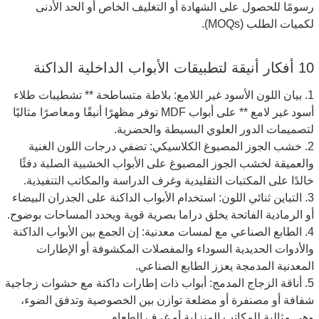
رسومًا للحصول على الشهادة أو التغليف الخاص أو الحد الأدنى
لكميات الطلب (MOQs).
10 أفكار أنيقة لتطبيقات الأبواب الداخلية الداكنة
1. بيان اللون الأسود غير اللامع: بلاطة متساطحة ** تشطيبات طلاء
أسود غير لامع ** على أبواب MDF توفر مظهرًا أنيقًا ومعاصرًا مثاليًا
لتصميمات الدور العلوي البسيطة والحضرية.
2. خشب الجوز المصبوغ الكلاسيكي: تضفي درجات اللون الغنية
والعميقة لخشب الجوز المصبوغ على الأبواب الخشبية الصلبة دفئًا
خالدًا على المكتبات التقليدية وغرف الدراسة والمكاتب التنفيذية.
3. التباين ثنائي اللون: استخدام الأبواب الداكنة على الجدران البيضاء
أو الرمادية الفاتحة يخلق دراما بصرية قوية ويحدد المساحات بوضوح.
4. الطابع الصناعي مع لمسات معدنية: إن الجمع بين الأبواب الداكنة
والأدوات الحديدية السوداء والمفصلات المكشوفة أو الإطارات
المعدنية المدمجة يعزز الطابع الصناعي.
5. أناقة الزجاج المدمج: أبواب ذات إطارات داكنة مع حشوات زجاجية
شفافة أو مصنفرة أو مضلعة توازن بين الخصوصية وتدفق الضوء،
وهي مثالية للمكاتب المنزلية أو غرف الطعام.