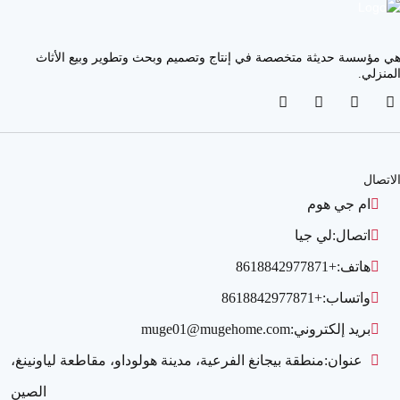
ي مؤسسة حديثة متخصصة في إنتاج وتصميم وبحث وتطوير وبيع الأثاث
لمنزلي.
لاتصال
ام جي هوم
اتصال:
لي جيا
هاتف:
+8618842977871
واتساب:
+8618842977871
بريد إلكتروني:
muge01@mugehome.com
عنوان:
منطقة بيجانغ الفرعية، مدينة هولوداو، مقاطعة لياونينغ،
الصين