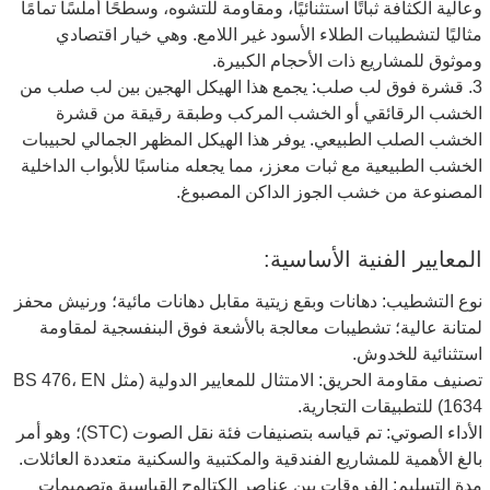
وعالية الكثافة ثباتًا استثنائيًا، ومقاومة للتشوه، وسطحًا أملسًا تمامًا
مثاليًا لتشطيبات الطلاء الأسود غير اللامع. وهي خيار اقتصادي
وموثوق للمشاريع ذات الأحجام الكبيرة.
3. قشرة فوق لب صلب: يجمع هذا الهيكل الهجين بين لب صلب من
الخشب الرقائقي أو الخشب المركب وطبقة رقيقة من قشرة
الخشب الصلب الطبيعي. يوفر هذا الهيكل المظهر الجمالي لحبيبات
الخشب الطبيعية مع ثبات معزز، مما يجعله مناسبًا للأبواب الداخلية
المصنوعة من خشب الجوز الداكن المصبوغ.
المعايير الفنية الأساسية:
نوع التشطيب: دهانات وبقع زيتية مقابل دهانات مائية؛ ورنيش محفز
لمتانة عالية؛ تشطيبات معالجة بالأشعة فوق البنفسجية لمقاومة
استثنائية للخدوش.
تصنيف مقاومة الحريق: الامتثال للمعايير الدولية (مثل BS 476، EN
1634) للتطبيقات التجارية.
الأداء الصوتي: تم قياسه بتصنيفات فئة نقل الصوت (STC)؛ وهو أمر
بالغ الأهمية للمشاريع الفندقية والمكتبية والسكنية متعددة العائلات.
مدة التسليم: الفروقات بين عناصر الكتالوج القياسية وتصميمات