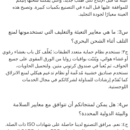
عينة ما قبل الإنتاج لكل طلب جديد، والتي يمكننا شحنها إليكم
للموافقة عليها قبل البدء في التصنيع بكميات كبيرة. وتصبح هذه
العينة معيارًا لجودة التجليد.
س3: ما هي معايير التعبئة والتغليف التي تستخدمونها لمنع
التلف أثناء الشحن البحري؟
ج٣: نستخدم نظام حماية متعدد الطبقات: يُغلّف كل باب بغشاء رغوي
أو غشاء هوائي، ويُثبّت بواقيات زوايا من الورق المقوى على جميع
الحواف، ثم يُعبأ في صندوق كرتوني متين. ولتحميل الحاويات،
نستخدم صناديق خشبية مُدعّمة أو نظام تدعيم هيكلي لمنع الانزلاق.
كما نُقدّم إرشادات للمناولة لشركائكم في مجال الخدمات
اللوجستية.
س4: هل يمكن لمنتجاتكم أن تتوافق مع معايير السلامة
والبيئة الدولية المحددة؟
ج٤: نعم. مرافق التصنيع لدينا حاصلة على شهادات ISO ذات الصلة.