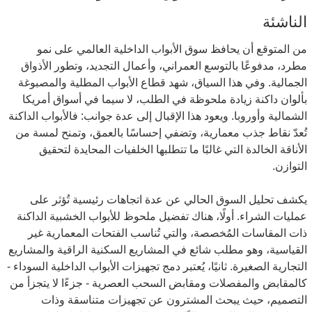
الناشئة
من المتوقع أن يحافظ سوق الأبواب الداخلية العالمي على نمو
مطرد، مدفوعًا بالتوسع العمراني، وأعمال التجديد، وتطور الأذواق
الجمالية. وفي هذا السياق، شهد قطاع الأبواب المطلية والمصبوغة
بألوان داكنة زيادة ملحوظة في الطلب، لا سيما في أسواق أمريكا
الشمالية وأوروبا. ويعود هذا الإقبال إلى عدة جوانب: فالأبواب الداكنة
تُعدّ نقاط جذب معمارية، وتضفي إحساسًا بالعمق، وتمنح لمسة من
الأناقة الخالدة التي غالبًا ما تتطلبها الخلفيات المحايدة لتحقيق
التوازن.
يكشف تحليل السوق الحالي عن عدة اتجاهات رئيسية تُؤثر على
عمليات الشراء. أولًا، هناك تفضيل ملحوظ للأبواب الخشبية الداكنة
ذات المقاسات المُخصصة، والتي تُناسب الفتحات المعمارية غير
القياسية، وهو مطلب شائع في المشاريع السكنية الراقية والمشاريع
التجارية الصغيرة. ثانيًا، يُعتبر دمج تجهيزات الأبواب الداخلية السوداء -
كالمقابض والمفصلات ومقابض السحب العصرية - جزءًا لا يتجزأ من
التصميم، حيث يبحث المشترون عن تجهيزات متناسقة وذات