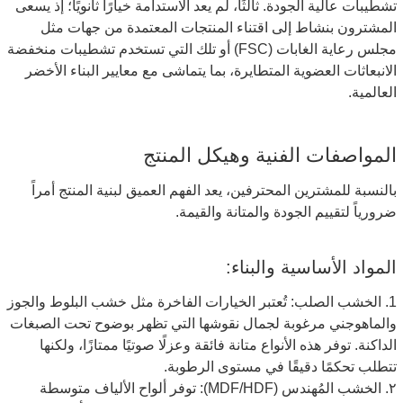
تشطيبات عالية الجودة. ثالثًا، لم يعد الاستدامة خيارًا ثانويًا؛ إذ يسعى
المشترون بنشاط إلى اقتناء المنتجات المعتمدة من جهات مثل
مجلس رعاية الغابات (FSC) أو تلك التي تستخدم تشطيبات منخفضة
الانبعاثات العضوية المتطايرة، بما يتماشى مع معايير البناء الأخضر
العالمية.
المواصفات الفنية وهيكل المنتج
بالنسبة للمشترين المحترفين، يعد الفهم العميق لبنية المنتج أمراً
ضرورياً لتقييم الجودة والمتانة والقيمة.
المواد الأساسية والبناء:
1. الخشب الصلب: تُعتبر الخيارات الفاخرة مثل خشب البلوط والجوز
والماهوجني مرغوبة لجمال نقوشها التي تظهر بوضوح تحت الصبغات
الداكنة. توفر هذه الأنواع متانة فائقة وعزلًا صوتيًا ممتازًا، ولكنها
تتطلب تحكمًا دقيقًا في مستوى الرطوبة.
٢. الخشب المُهندس (MDF/HDF): توفر ألواح الألياف متوسطة