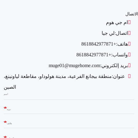
لاتصال
ام جي هوم
اتصال:
لي جيا
هاتف:
+8618842977871
واتساب:
+8618842977871
بريد إلكتروني:
muge01@mugehome.com
عنوان:
منطقة بيجانغ الفرعية، مدينة هولوداو، مقاطعة لياونينغ،
الصين
اسم
بريد
هاتف