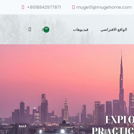
+8618842977871
muge01@mugehome.com
الواقع الافتراضي
فيديوهات