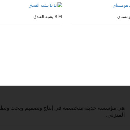
ء مزدوج
قصر جراند فلات على الطراز الأوروبي
ومستاي
B EI يشبه الفندق
ومستاي
B EI يشبه الفندق
هي مؤسسة حديثة متخصصة في إنتاج وتصميم وبحث وتطوير
المنزلي.