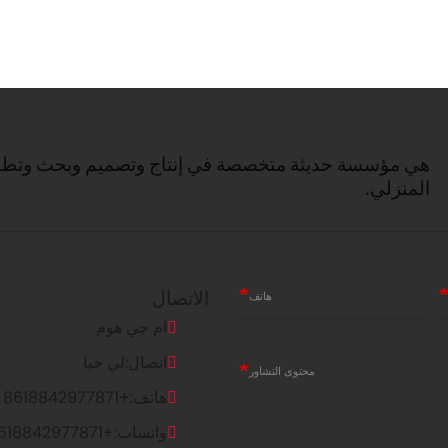
هي مؤسسة حديثة متخصصة في إنتاج وتصميم وبحث وتطوير
المنزلي.
الاتصال
هاتف
ام جي هوم
اتصال:
لي جيا
محتوى التشاور
هاتف:
+8618842977871
واتساب:
+8618842977871