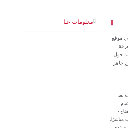
معلومات عنا
في موقع
عرفة
بة حول
ن جاهز
ة بعد
عدم
تاح -
مباشرًا.
تين ذوي