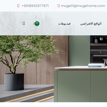
+8618842977871
muge01@mugehome.com
الواقع الافتراضي
فيديوهات