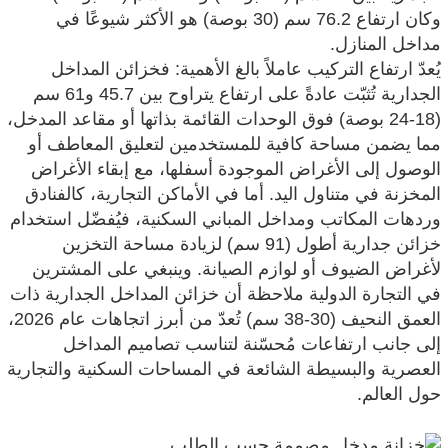
وكان ارتفاع 76.2 سم (30 بوصة) هو الأكثر شيوعًا في
مداخل المنازل.
يُعدّ ارتفاع التركيب عاملاً بالغ الأهمية: فخزائن المداخل
الجدارية تُثبّت عادةً على ارتفاع يتراوح بين 45.7 و61 سم
(18-24 بوصة) فوق الوحدات القائمة بذاتها أو مقاعد المدخل،
مما يضمن مساحة كافية للمستخدمين لتعليق المعاطف أو
الوصول إلى الأغراض الموجودة أسفلها، مع إبقاء الأغراض
المخزنة في متناول اليد. أما في الأماكن التجارية، كالفنادق
وردهات المكاتب ومداخل المباني السكنية، فيُفضّل استخدام
خزائن جدارية أطول (91 سم) لزيادة مساحة التخزين
لأغراض الضيوف أو لوازم الصيانة. وينبغي على المشترين
في التجارة الدولية ملاحظة أن خزائن المداخل الجدارية ذات
العمق النحيف (30-38 سم) تُعدّ من أبرز اتجاهات عام 2026،
إلى جانب ارتفاعات مُحسّنة لتناسب تصاميم المداخل
العصرية والبسيطة الشائعة في المساحات السكنية والتجارية
حول العالم.