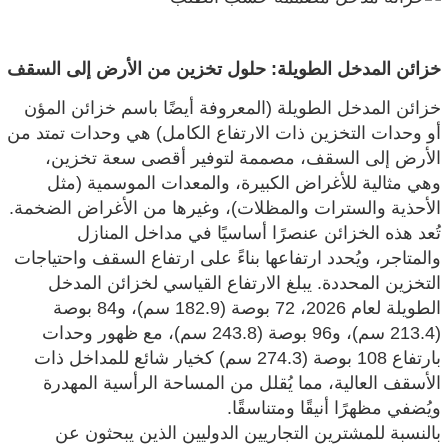
خزائن المدخل الطويلة: حلول تخزين من الأرض إلى السقف
خزائن المدخل الطويلة (المعروفة أيضًا باسم خزائن المؤن
أو وحدات التخزين ذات الارتفاع الكامل) هي وحدات تمتد من
الأرض إلى السقف، مصممة لتوفير أقصى سعة تخزين،
وهي مثالية للأغراض الكبيرة، والمعدات الموسمية (مثل
الأحذية والسترات والمظلات)، وغيرها من الأغراض الضخمة.
تُعد هذه الخزائن عنصرًا أساسيًا في مداخل المنازل
والمتاجر، ويُحدد ارتفاعها بناءً على ارتفاع السقف واحتياجات
التخزين المحددة. يبلغ الارتفاع القياسي لخزائن المدخل
الطويلة لعام 2026، 72 بوصة (182.9 سم)، و84 بوصة
(213.4 سم)، و96 بوصة (243.8 سم)، مع ظهور وحدات
بارتفاع 108 بوصة (274.3 سم) كخيار شائع للمداخل ذات
الأسقف العالية، مما يُقلل من المساحة الرأسية المهدرة
ويُضفي مظهرًا أنيقًا ومتناسقًا.
بالنسبة للمشترين التجاريين الدوليين الذين يبحثون عن