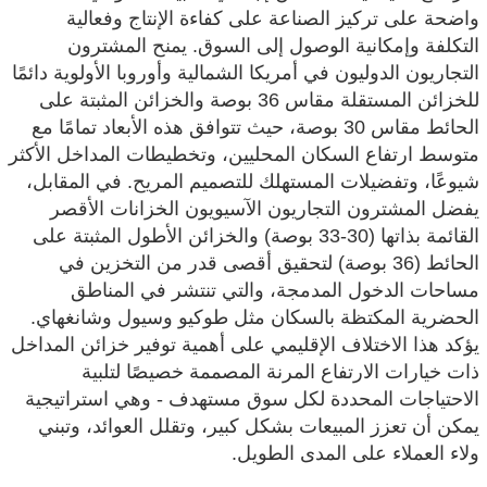
واضحة على تركيز الصناعة على كفاءة الإنتاج وفعالية
التكلفة وإمكانية الوصول إلى السوق. يمنح المشترون
التجاريون الدوليون في أمريكا الشمالية وأوروبا الأولوية دائمًا
للخزائن المستقلة مقاس 36 بوصة والخزائن المثبتة على
الحائط مقاس 30 بوصة، حيث تتوافق هذه الأبعاد تمامًا مع
متوسط ​​ارتفاع السكان المحليين، وتخطيطات المداخل الأكثر
شيوعًا، وتفضيلات المستهلك للتصميم المريح. في المقابل،
يفضل المشترون التجاريون الآسيويون الخزانات الأقصر
القائمة بذاتها (30-33 بوصة) والخزائن الأطول المثبتة على
الحائط (36 بوصة) لتحقيق أقصى قدر من التخزين في
مساحات الدخول المدمجة، والتي تنتشر في المناطق
الحضرية المكتظة بالسكان مثل طوكيو وسيول وشانغهاي.
يؤكد هذا الاختلاف الإقليمي على أهمية توفير خزائن المداخل
ذات خيارات الارتفاع المرنة المصممة خصيصًا لتلبية
الاحتياجات المحددة لكل سوق مستهدف - وهي استراتيجية
يمكن أن تعزز المبيعات بشكل كبير، وتقلل العوائد، وتبني
ولاء العملاء على المدى الطويل.