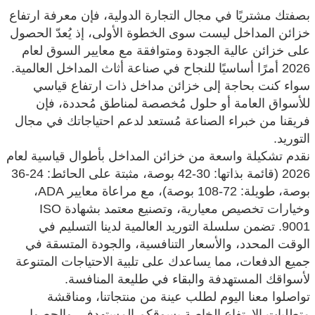
بصفتك مشتريًا في مجال التجارة الدولية، فإن معرفة ارتفاع
خزائن المداخل ليست سوى الخطوة الأولى، إذ يُعدّ الحصول
على خزائن عالية الجودة ومتوافقة مع معايير السوق لعام
2026 أمرًا أساسيًا للنجاح في صناعة أثاث المداخل العالمية.
سواء كنت بحاجة إلى خزائن مداخل ذات ارتفاع قياسي
للأسواق العامة أو حلول مُخصصة لمناطق مُحددة، فإن
فريقنا من خبراء الصناعة مُستعد لدعم احتياجاتك في مجال
التوريد.
نقدم تشكيلة واسعة من خزائن المداخل بأطوال قياسية لعام
2026 (قائمة بذاتها: 30-42 بوصة، مثبتة على الحائط: 24-36
بوصة، طويلة: 72-108 بوصة)، مع مراعاة معايير ADA،
وخيارات تخصيص معيارية، وتصنيع معتمد بشهادة ISO
9001. تضمن سلسلة التوريد العالمية لدينا التسليم في
الوقت المحدد، والأسعار التنافسية، والجودة المتسقة في
جميع الدفعات، مما يساعدك على تلبية الاحتياجات المتنوعة
لأسواقك المستهدفة والبقاء في طليعة المنافسة.
تواصلوا معنا اليوم لطلب عينة من منتجاتنا، ومناقشة
متطلبات الارتفاع الخاصة بسوقكم المستهدف، والحصول