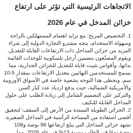
الاتجاهات الرئيسية التي تؤثر على ارتفاع
خزائن المدخل في عام 2026
1. التخصيص المريح: مع تزايد اهتمام المستهلكين بالراحة
وسهولة الاستخدام، يتجه مشترو التجارة الدولية إلى شراء
المزيد من خزائن المداخل ذات الارتفاعات القابلة للتعديل.
ويقوم المصنّعون بتضمين أرجل تلسكوبية للوحدات القائمة
بذاتها، وأقواس تثبيت قابلة للتعديل للخزائن الجدارية، مما
يسمح للمستخدمين النهائيين بتعديل الارتفاعات بمقدار 5-10
سم. ويحظى هذا التوجه بشعبية خاصة في الأسواق الأوروبية
والأمريكية الشمالية، حيث يدفع ازدياد عدد كبار السن
والتركيز على التصميم الشامل إلى زيادة الطلب على حلول
المداخل القابلة للتكيف.
2. الخزائن الطويلة الممتدة من الأرض إلى السقف: لتحقيق
أقصى استفادة من المساحة الرأسية في المداخل الصغيرة،
تشهد خزائن المداخل التي يبلغ ارتفاعها 96 بوصة و108
بوصة نموًا في الطلب بنسبة 13% في عام 2026، مما