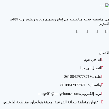
ي مؤسسة حديثة متخصصة في إنتاج وتصميم وبحث وتطوير وبيع الأثاث
لمنزلي.
لاتصال
ام جي هوم
اتصال:
لي جيا
هاتف:
+8618842977871
واتساب:
+8618842977871
بريد إلكتروني:
muge01@mugehome.com
عنوان:
منطقة بيجانغ الفرعية، مدينة هولوداو، مقاطعة لياونينغ،