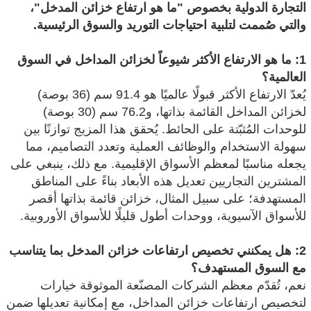
التجارة الدولية بخصوص "ما هو ارتفاع خزائن المدخل"،
والتي صُممت لتلبية احتياجات التوريد والسوق الرئيسية.
1: ما هو الارتفاع الأكثر شيوعاً لخزائن المداخل في السوق
العالمية؟
يُعدّ الارتفاع الأكثر قبولًا عالميًا هو 91.4 سم (36 بوصة)
لخزائن المداخل القائمة بذاتها، و76.2 سم (30 بوصة)
للوحدات المُثبّتة على الحائط. يُحقق هذا المزيج توازنًا بين
سهولة الاستخدام والوظائف العملية وتعدد التصاميم، مما
يجعله مناسبًا لمعظم الأسواق الإقليمية. مع ذلك، ينبغي على
المشترين التجاريين تعديل هذه الأبعاد بناءً على المناطق
المستهدفة؛ على سبيل المثال، خزائن قائمة بذاتها أقصر
للأسواق الآسيوية، ووحدات أطول قليلًا للأسواق الأوروبية.
2: هل يمكنني تخصيص ارتفاعات خزائن المدخل بما يتناسب
مع السوق المستهدف؟
نعم، تُقدّم معظم الشركات المصنّعة الموثوقة خيارات
لتخصيص ارتفاعات خزائن المداخل، مع إمكانية تعديلها ضمن