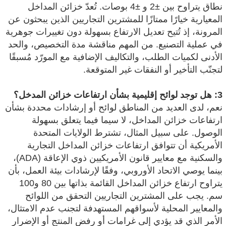
نطاق يتراوح بين ±2 و ±4 بوصات. تُعدّ خزائن المداخل
المعيارية خيارًا ممتازًا للمشترين التجاريين الذين يبحثون عن
المرونة، إذ تُتيح تعديل الارتفاع بسهولة دون تغييرات جوهرية
في عملية التصنيع. من المهم مناقشة مدة التخصيص، والحد
الأدنى لكميات الطلب، والتكاليف الإضافية مع المورّد مُسبقًا
لتجنّب التأخير أو النفقات غير المتوقعة.
3: هل توجد لوائح إقليمية بشأن ارتفاعات خزائن المدخل؟
نعم، لدى العديد من المناطق لوائح أو إرشادات محددة بشأن
ارتفاعات خزائن المداخل، لا سيما فيما يتعلق بسهولة
الوصول. على سبيل المثال، تشترط الولايات المتحدة
الأمريكية أن تتوافق ارتفاعات خزائن المداخل التجارية
والسكنية مع معايير قانون الأمريكيين ذوي الإعاقة (ADA)،
بينما يوصي الاتحاد الأوروبي، وفقًا لإرشادات بيئة العمل، بأن
يتراوح ارتفاع خزائن المداخل القائمة بذاتها بين 80 و100
سم. يجب على المشترين التجاريين التحقق من اللوائح
والمعايير المحلية لأسواقهم المستهدفة لتجنب عدم الامتثال،
الأمر الذي قد يؤدي إلى غرامات أو رفض المنتج أو الإضرار