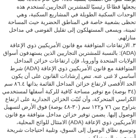
يجعلها قطاعًا رئيسيًا للمشترين التجاريين.
تُستخدم هذه
الوحدات السكنية الطويلة في المشاريع السكنية، وهي
تحظى بشعبية خاصة في المناطق الحضرية حيث المساحة
ثمينة، ويسعى المستهلكون إلى تقليل الفوضى في مداخل
منازلهم.
٣. الارتفاعات المتوافقة مع قانون الأمريكيين ذوي الإعاقة
(ADA): بالنسبة للمشترين التجاريين الذين يستهدفون أسواق
الولايات المتحدة وأوروبا، فإن ارتفاعات خزائن المداخل
المتوافقة مع قانون الأمريكيين ذوي الإعاقة (ADA) شرط
أساسي لا غنى عنه. تنص إرشادات القانون على أن يكون
الحد الأقصى لارتفاع خزائن المداخل القائمة بذاتها ٨٦.٤ سم
(٣٤ بوصة) مع توفير مساحة كافية للركبة أسفلها لمستخدمي
الكراسي المتحركة، وأن تُثبّت الخزائن الجدارية على ارتفاع
يتراوح بين ٧٦ و١٢٢ سم (٣٠-٤٨ بوصة) فوق الأرض لتسهيل
الوصول إليها. يضمن توفير خزائن مداخل متوافقة مع قانون
الأمريكيين ذوي الإعاقة (ADA) الامتثال للوائح المحلية،
وتوسيع نطاق الوصول إلى السوق، وتلبية احتياجات شريحة
أوسع من المستهلكين.