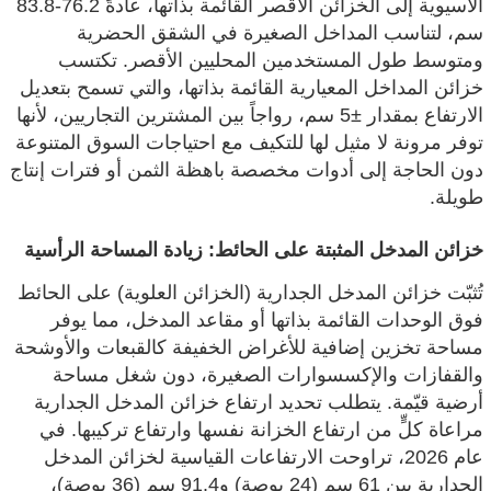
الآسيوية إلى الخزائن الأقصر القائمة بذاتها، عادةً 76.2-83.8
سم، لتناسب المداخل الصغيرة في الشقق الحضرية
ومتوسط ​​طول المستخدمين المحليين الأقصر. تكتسب
خزائن المداخل المعيارية القائمة بذاتها، والتي تسمح بتعديل
الارتفاع بمقدار ±5 سم، رواجاً بين المشترين التجاريين، لأنها
توفر مرونة لا مثيل لها للتكيف مع احتياجات السوق المتنوعة
دون الحاجة إلى أدوات مخصصة باهظة الثمن أو فترات إنتاج
طويلة.
خزائن المدخل المثبتة على الحائط: زيادة المساحة الرأسية
تُثبّت خزائن المدخل الجدارية (الخزائن العلوية) على الحائط
فوق الوحدات القائمة بذاتها أو مقاعد المدخل، مما يوفر
مساحة تخزين إضافية للأغراض الخفيفة كالقبعات والأوشحة
والقفازات والإكسسوارات الصغيرة، دون شغل مساحة
أرضية قيّمة. يتطلب تحديد ارتفاع خزائن المدخل الجدارية
مراعاة كلٍّ من ارتفاع الخزانة نفسها وارتفاع تركيبها. في
عام 2026، تراوحت الارتفاعات القياسية لخزائن المدخل
الجدارية بين 61 سم (24 بوصة) و91.4 سم (36 بوصة)،