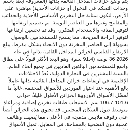
يتم وضع خزانات المدخل القائمة بذاتها (المعروفة أيضًا باسم
وحدات التحكم في الدخول أو خزانات الأحذية) مباشرة على
الأرض، لتكون بمثابة حل التخزين الأساسي للأحذية والحقائب
والمفاتيح وغيرها من العناصر اليومية. تم تصميم ارتفاعها
لتوفير المتانة والاستخدام المتكرر، وقد تم تحسين ارتفاعها
لتوفير الراحة المريحة، مما يسمح للمستخدمين بالوصول
بسهولة إلى العناصر المخزنة دون الانحناء بشكل مفرط. يبلغ
الارتفاع القياسي لخزائن المداخل القائمة بذاتها في عام
2026 36 بوصة (91.4 سم)، وهو البعد الأكثر قبولًا على نطاق
واسع للمستخدمين البالغين العاديين في جميع أنحاء العالم.
بالنسبة للمشترين في التجارة الدولية، تُعدّ الاختلافات
الإقليمية في ارتفاعات خزائن المداخل القائمة بذاتها عاملاً
بالغ الأهمية عند اختيار الموردين للأسواق المختلفة. غالباً ما
تُفضّل الأسواق الأوروبية الخزائن الأطول قليلاً، حوالي
101.6-106.7 سم، لاستيعاب طبقات تخزين إضافية ومراعاة
متوسط ​​طول السكان المحليين. قد تحتوي هذه الخزائن أيضاً
على رفوف ملابس مدمجة في الأعلى، مما يُضيف وظائف
عملية دون التضحية بالمساحة. في المقابل، تميل الأسواق