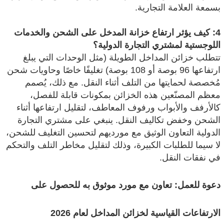
بسمعة العلامة التجارية.
4: كيف يؤثر ارتفاع خزانة المدخل على الشحن والخدمات
اللوجستية لمشتري التجارة الدولية؟
تتطلب خزائن المداخل الطويلة (مثل الوحدات التي يبلغ
ارتفاعها 96 بوصة أو 108 بوصة) تغليفًا خاصًا وحاويات شحن
مُخصصة لحمايتها من التلف أثناء النقل. مع ذلك، يُصمم
معظم المصنّعين هذه الخزائن بمكونات قابلة للفصل،
كالأرفف والأبواب ورفوف المعاطف، لتقليل ارتفاعها أثناء
الشحن وخفض تكاليف النقل. ينبغي على مشتري التجارة
الدولية التعاون الوثيق مع مورديهم لتحسين التغليف للشحن،
لا سيما للطلبات الكبيرة، وذلك لتقليل مخاطر التلف والتحكم
في نفقات النقل.
دعوة للعمل: تعاون مع مورد موثوق به للحصول على
الارتفاعات القياسية لخزائن المداخل لعام 2026