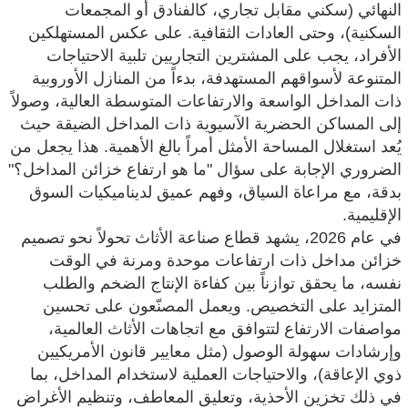
النهائي (سكني مقابل تجاري، كالفنادق أو المجمعات
السكنية)، وحتى العادات الثقافية. على عكس المستهلكين
الأفراد، يجب على المشترين التجاريين تلبية الاحتياجات
المتنوعة لأسواقهم المستهدفة، بدءاً من المنازل الأوروبية
ذات المداخل الواسعة والارتفاعات المتوسطة العالية، وصولاً
إلى المساكن الحضرية الآسيوية ذات المداخل الضيقة حيث
يُعد استغلال المساحة الأمثل أمراً بالغ الأهمية. هذا يجعل من
الضروري الإجابة على سؤال "ما هو ارتفاع خزائن المداخل؟"
بدقة، مع مراعاة السياق، وفهم عميق لديناميكيات السوق
الإقليمية.
في عام 2026، يشهد قطاع صناعة الأثاث تحولاً نحو تصميم
خزائن مداخل ذات ارتفاعات موحدة ومرنة في الوقت
نفسه، ما يحقق توازناً بين كفاءة الإنتاج الضخم والطلب
المتزايد على التخصيص. ويعمل المصنّعون على تحسين
مواصفات الارتفاع لتتوافق مع اتجاهات الأثاث العالمية،
وإرشادات سهولة الوصول (مثل معايير قانون الأمريكيين
ذوي الإعاقة)، ​​والاحتياجات العملية لاستخدام المداخل، بما
في ذلك تخزين الأحذية، وتعليق المعاطف، وتنظيم الأغراض