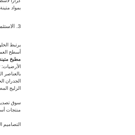
كرارا لأسطح
بمواد متينة
3. الاستثمار في المواد الطبيعية والمتينة
يرتبط الخلود
أسطح العمل:
مطبخ متينة
الأرضيات: 
بالعناصر ال
الجدران الخ
الزليج المص
سوق تصدير 
منتجات أساس
التصاميم ال