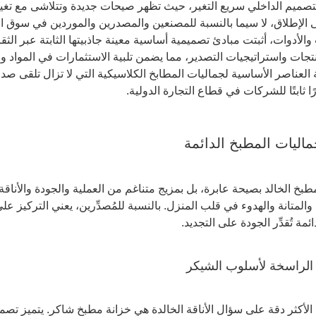
تصميم الداخلي سريع التغير، حيث تظهر صيحات جديدة وتتلاشى مع تغير
ى الإطلاق، لا سيما بالنسبة للمصنعين والمصدرين والموردين في سوق الأ
الأدوات، أثبتت مبادئ تصميمية أساسية معينة جاذبيتها الثابتة عبر الثقاف
نتجات واستراتيجيات التصدير، مما يضمن تلبية الاستثمارات في المواد
ة العناصر الأساسية لجماليات المطابخ الكلاسيكية التي لا تزال تلقى ص
ًا ثابتًا للشركات في قطاع التجارة الدولية.
ليات المطبخ الدائمة
المطبخ الخالد بصيحة عابرة، بل بمزيج متناغم من العملية والجودة والأناقة 
المتانة والهدوء في قلب المنزل. بالنسبة للمُصدِّرين، يعني التركيز عل
مة تُقدِّر الجودة على التجديد.
بة الأكثر دقة على سؤال الأناقة الخالدة هي خزانة مطبخ شاكر. يتمي