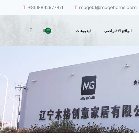
+8618842977871
muge01@mugehome.com
الواقع الافتراضي
فيديوهات