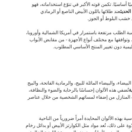
ا أساسيًا. تكمن قوته الأكبر في تنوّع استخداماته، فهو
الحديث
عند طلائها باللون الأبيض الناصع أو الرمادي
 خشب البلوط أو الجوز.
سبة الطلب مرتفعة باستمرار في أمريكا الشمالية وأوروبا،
وتوافقها مع مختلف أنواع الأجهزة - من مقابض الأبواب
يمية دون تغيير المنتج الأساسي المطلوب.
بيضاء، والبيضاء المائلة للبيج، والرمادية الفاتحة، والبيج
ة
تُضفي هذه الألوان إحساسًا بالرحابة والضوء والنظافة،
اب المنازل من إضفاء لمساتهم الشخصية من خلال عناصر
 بهذه الألوان المحايدة أمراً ضرورياً من الناحية
على ذلك، تُعد مواد مثل الكوارتز الأبيض أو بدائل رخام