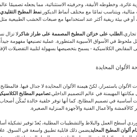
 غائرة، وخطوطه الأنيقة، وحرفيته الاستثنائية، مما يجعله تصميمًا عالميً
 مثالية، ويتناسب تمامًا مع مختلف أنماط الديكور.
نمط المطبخ التقليدي 
 أو في بيئة ريفية أكثر عند استخدامها مع صبغات الخشب الطبيعية مثل
تجاري،
الطلب على خزائن المطبخ المصممة على طراز شاكر
لا تزال ن
ل ملحوظ في الأسواق الآسيوية المتطورة. عملية تصنيعها مفهومة جيداً، 
ى المقابض الكلاسيكية - يسمح بتخصيصها بسهولة لتلبية التفضيلات الإقل
 الألوان باستمرار، لكنّ هيمنة الألوان المحايدة لا جدال فيها. فالمطابخ ال
مكانتها المهيمنة في عالم التصميم الداخلي.
تصاميم المطابخ الكلاسيكي
ت أساسية في تصميم المطابخ. كما أنها توفر خلفية خالدة تُمكّن أصح
ير كالأقمشة والأعمال الفنية والأجهزة المنزلية الصغيرة.
ردي أسطح العمل والبلاط والتشطيبات المطلية، يُعدّ توفير تشكيلة أساسية
م ألوان المطبخ المحايد
يضمن ذلك قابلية تطبيق واسعة في السوق. علاوة 