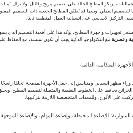
لجماليات، يرتكز المطبخ الخالد على تصميم مريح وفعّال. ولا يزال "مثلث
ًا للتصميم العملي. وبينما قد تُطبّق المطابخ الحديثة ذات التصميم الم
بقى التركيز الأساسي على انسيابية العمل المنطقية ثابتًا.
صنعي تجهيزات وأجهزة المطابخ، يؤكد هذا على أهمية التصميم الذي يسهل
ية وعصرية
مع التكنولوجيا الذكية يجب أن تكون سلسة، مع الحفاظ على
راء مظهر انسيابي ومتناسق إلى جعل الأجهزة المدمجة اتجاهًا راسخًا يكا
الخزائن يحافظ على الخطوط النظيفة والمتصلة لتصميم المطبخ. ويخلق
ركيب على الألواح، وللمعدات المتخصصة اللازمة لتركيبها.