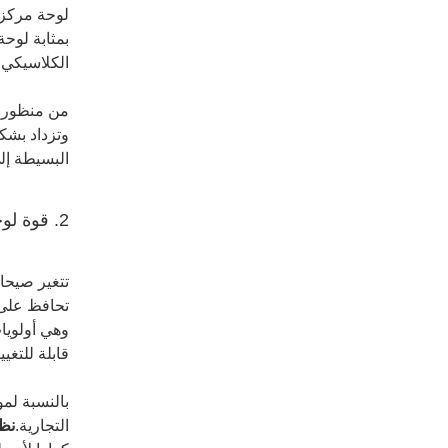
لوحة مركزية
بمثابة لوحة
الكلاسيكي،
من منظور 
وتزداد بشك
البسيطة إل
2. قوة لوحة الألوان المحايدة
تتغير صيحات
تحافظ على 
وهي أولويا
قابلة للتغي
بالنسبة لمو
التجارية.
نظا