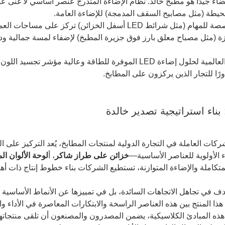
ضاء جيدًا هو مطبخ خالد. نظام الإضاءة المتدرج عنصر أساسي لا غنى ع
محيطة (مثل مصابيح السقف المدمجة) للإضاءة العامة.
ائط LED أسفل الخزائن) تركز على مساحات العمل على أسطح الطاولات.
ة (مثل مصباح معلق بارز فوق جزيرة المطبخ) لإضفاء لمسة جمالية ود
ورًا للتجار الذين يركزون على المطابخ.
بناء استراتيجية تصدير خالدة
ركات العاملة في التجارة الدولية لمنتجات المطابخ، يُعد التركيز على ال
 الأولوية للعناصر الأساسية—
خزائن على طراز شاكر
، أ
لوحة الألوان ال
متكاملة والإضاءة المتوازنة، تستطيع الشركات بناء خطوط إنتاج ذات أهم
هدف في تجاهل الاتجاهات السائدة، بل في تمييزها عن الأنماط الأساسية
هذا المنتج بين هذه العناصر الراسخة والابتكارات المعاصرة في الأداء وا
 هذه المبادئ الكلاسيكية، يضمن المصدرون والمصنعون أن تلقى منتجات