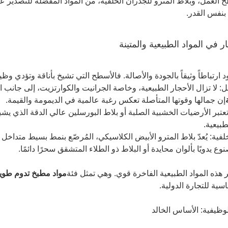
 العمل، وبلاط المترو للجدران الخلفية، من المواد المفضلة للتصدير على
 بنفس القدر.
 ارتباطاً وثيقاً بالجودة والأصالة. فالأسطح التي تشيخ بأناقة وتؤدي وظيفته
 لا تزال الأحجار الطبيعية، وخاصة الجرانيت والكوارتزيت، إلى جانب ا
إن جمالها وقوتها المتأصلة تعكس رغبة عالمية في الديمومة والقيمة.
تعتبر الأرضيات الخشبية الصلبة أو بلاط البورسلين عالي الدقة الذي
طبيعية.
لفية: يُعدّ بلاط المترو الأبيض الكلاسيكي، المُرصّع بنمط بسيط متداخل أ
نوع يدويًا بألوان محايدة أو البلاط ذو الطلاء المتشقق سحرًا دائمًا.
هذه المواد الطبيعية الفاخرة قوي. وهي تمثل فئة
مواد مطبخ تدوم طويلا
ية للتجارة الدولية.
وظيفية: الأساس الخالد