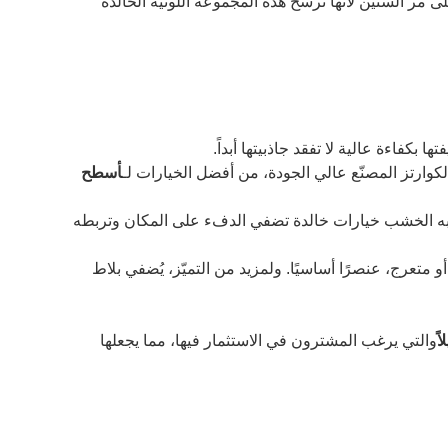
 مر السنين لأنها تُرسخ هذه المجموعة اللونية الخالدة
ا بكفاءة عالية لا تفقد جاذبيتها أبداً.
لكوارتز المصنّع عالي الجودة، من أفضل الخيارات لـ
أسطح
 يشبه الخشب خيارات خالدة تضفي الدفء على المكان وتربطه
و متعرج، عنصرًا أساسيًا. ولمزيد من التميّز، يُضفي بلاط
ً
والتي يرغب المشترون في الاستثمار فيها، مما يجعلها