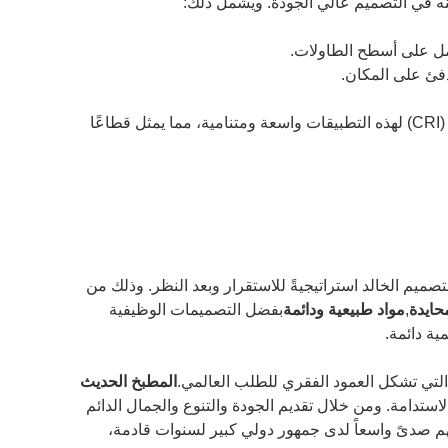
نه في التصميم عالي الجودة. ويشمل ذلك:
فئ على المكان.
إن السوق العالمية لحلول إضاءة LED الموفرة للطاقة وعالية مؤشر تجسيد اللون (CRI) لهذه التطبيقات واسعة ومتنامية، مما يمثل قطاعًا
تصميم الخالد استراتيجيةً للاستقرار وبعد النظر. وذلك من
محايدة
,
مواد طبيعية ودائمة
بفضل التصميمات الوظيفية
ية دائمة.
 التي تشكل العمود الفقري للطلب العالمي.
المطبخ الحديث
لاستدامة. ومن خلال تقديم الجودة والتنوع والجمال الدائم
هم صدىً واسعاً لدى جمهور دولي كبير لسنوات قادمة،