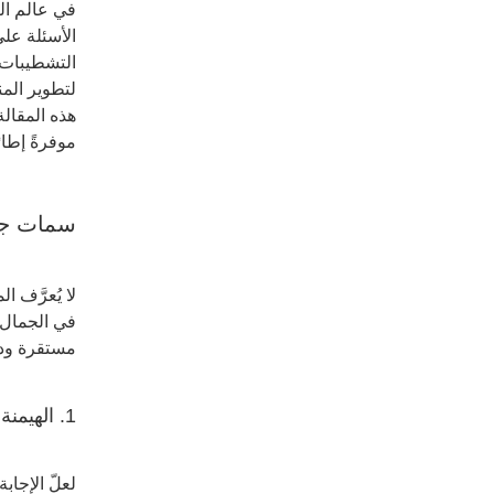
في عالم ال
الأسئلة عل
التشطيبات و
لتطوير الم
هذه المقال
موفرةً إطار
سمات جما
لا يُعرَّف 
في الجمال و
مستقرة ودائ
1. الهيمنة الراسخة لأسلوب الشيكر
لعلّ الإجا