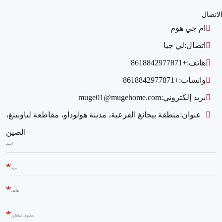
لاتصال
ام جي هوم
اتصال:
لي جيا
هاتف:
+8618842977871
واتساب:
+8618842977871
بريد إلكتروني:
muge01@mugehome.com
عنوان:
منطقة بيجانغ الفرعية، مدينة هولوداو، مقاطعة لياونينغ،
الصين
اسم
بريد
هاتف
محتوى التشاور