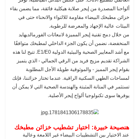
ألواحنا المصدرة من إيجر صلابة هيكلية فائقة، مما يضمن بقاء
خزائن مطبخك البيضاء مقاومة للالتواء والانحناء حتى في
البيئات عالية الإجهاد والمعرضة للرطوبة.
من خلال دمج تقنية إيجر المميزة لانبعاثات الفورمالديهايد
المنخفضة، نضمن أن يكون الجزء الداخلي لمطبخك متوافقًا
مع أشد المعايير الصحية والبيئية الدولية E1/E0. تتيح لنا هذه
الشراكة تقديم مزيج فريد من الرقي الجمالي - الذي يتميز
بقوام إيجر المميز - والموثوقية طويلة الأجل المطلوبة
لمساحات الطهي السكنية الراقية. عندما تختار خزائننا، فإنك
تستثمر في المتانة المثبتة والهندسة الصحية التي لا يمكن أن
يوفرها سوى تكنولوجيا ألواح إيجر الأصلية.
ه
نصيحة خبيرة: اختيار تشطيب خزائن مطبخك
عند الاختيار بين التشطيبات البيضاء غير اللامعة وعالية