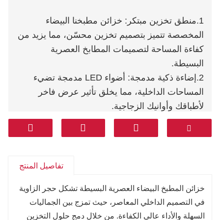
1.منطق تخزين مبتكر: خزائن مطبخنا البيضاء
المخصصة تتميز بتصميم تخزين محسّن، مما يزيد من
كفاءة المساحة لتصميمات المطابخ العصرية
البسيطة.
2.إضاءة ذكية مدمجة: أضواء LED مدمجة تضيء
المساحات الداخلية، مما يخلق تأثير عرض فاخر
لأطباقك وأوانيك الزجاجية.
3.تحسين الزوايا المخفية: استمتع بوصول سلس مع
سلال دوارة قابلة للسحب، مما يستخدم بفعالية
مساحات الزوايا العميقة في وحدات المطبخ الصغيرة.
4.تخزين مخفي في الجزيرة: جزيرة المطبخ البيضاء
تفاصيل المنتج
متعددة الوظائف تشمل أدراجًا مخفية، مما يحافظ
خزائن المطبخ البيضاء العصرية البسيطة تشكل حجر الزاوية
على سطح خالٍ من الفوضى لبيئة طهي منظمة.
في التصميم الداخلي المعاصر، حيث تمزج بين الجماليات
5.تنظيم حائط مريح: تتميز خزائن المطبخ عالية
السهلة والأداء عالي الكفاءة. من خلال دمج حلول التخزين
اللمعان بنظام شاكر، حيث تضمن أرففنا المغناطيسية