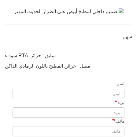
سهم:
سابق : خزائن RTA سوداء
مقبل : خزائن المطبخ باللون الرمادي الداكن
اسم
بريد
هاتف