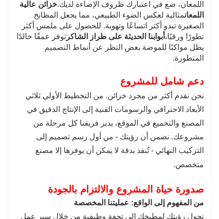
اللمعان، ضع في اعتبارك ظروف الإضاءة لديك.
خزائن عالية
اللمعان
مثالية لعكس الضوء الطبيعي، مما يجعل المطابخ
الصغيرة تبدو أكثر اتساعًا وتهوية. للحصول على ملمس أكثر
تطورًا ورقيًا،
أبوابنا الحديثة على طراز الشاكر
توفر عمقًا خالدًا
يظل مواكبًا للموضة بغض النظر عن أنماط التصميم
المتطورة.
دعم شامل للمشروع
نحن نقدم أكثر من مجرد خزائن. من التخطيط الأولي ثلاثي
الأبعاد الاحترافي والرسومات الفنية إلى الإنتاج الدقيق في
المصنع والتجميع في الموقع، يدير فريقنا كل مرحلة من
مشروعك. نضمن أن رؤيتك - من أول رسم تصميم إلى
التركيب النهائي - تُنفذ بدقة لا يمكن أن يوفرها إلا مصنع
متخصص.
ص
دورة حياة المشروع والالتزام بالجودة
من المفهوم إلى الواقع: عمليتنا المخصصة
نحول رؤيتك لمطبخك إلى تحفة وظيفية من خلال سير عمل