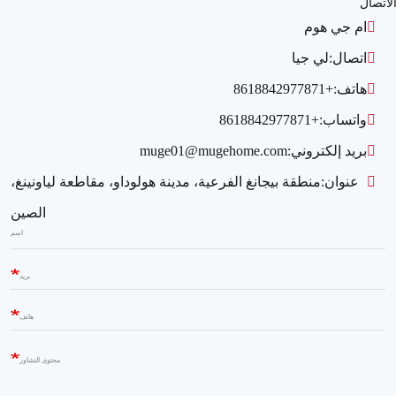
لاتصال
ام جي هوم
اتصال:
لي جيا
هاتف:
+8618842977871
واتساب:
+8618842977871
بريد إلكتروني:
muge01@mugehome.com
عنوان:
منطقة بيجانغ الفرعية، مدينة هولوداو، مقاطعة لياونينغ،
الصين
اسم
بريد
هاتف
محتوى التشاور