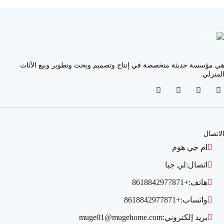
ي مؤسسة حديثة متخصصة في إنتاج وتصميم وبحث وتطوير وبيع الأثاث
لمنزلي.
لاتصال
ام جي هوم
اتصال:
لي جيا
هاتف:
+8618842977871
واتساب:
+8618842977871
بريد إلكتروني:
muge01@mugehome.com