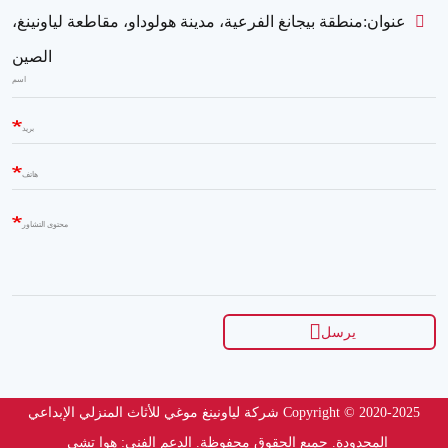
عنوان:
منطقة بيجانغ الفرعية، مدينة هولوداو، مقاطعة لياونينغ،
الصين
اسم
بريد
هاتف
محتوى التشاور
يرسل
Copyright © 2020-2025 شركة لياونينغ موغي للأثاث المنزلي الإبداعي
المحدودة. جميع الحقوق محفوظة.
الدعم الفني: هوا تشي