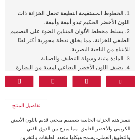
1. الخطوط المستقيمة النظيفة تجعل الخزانة ذات
اللون الأخضر الحكيم تبدو أنيقة وأنيقة.
2. يسلط مخطط الألوان المتباين الضوء على التصميم
الطبقي للخزانة، مما يخلق نقطة محورية أكثر لفتًا
للانتباه من الناحية البصرية.
3. المادة متينة وسهلة التنظيف والصيانة.
4. يضيف اللون الأخضر النعناعي لمسة من النضارة
ويخفف من المظهر الثقيل للخزانة.
5. اللون الرئيسي هو اللون الأبيض الكريمي منخفض
التشبع، ناعم وأنيق.
تفاصيل المنتج
تتميز هذه الخزانة الجانبية بتصميم منحني قديم باللون الأبيض
الكريمي والأخضر الغامق، مما يمزج بين الذوق الفني
والتطبيق العملي. يسمح هيكلها متعدد الطبقات بالتخزين