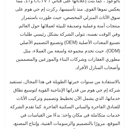
بالوعود"، كما بثت إعلاناتها على قناتي CCTV 7 و17، مما
يعكس نموها القوي. منذ تأسيسها، ركزت إم جي هوم على
سوق الأثاث المنزلي المخصص، حيث طورت باستمرار
منتجات آمنة وعملية وصديقة للبيئة لعملائها حول العالم.
وفي الوقت نفسه، تتولى الشركة بشكل رئيسي طلبات
تصنيع المعدات الأصلية (OEM) وتصنيع التصميم الأصلي
(ODM)، حيث تخدم مجموعة واسعة من العملاء، مثل
مطوري العقارات وشركات البناء والموزعين والمصممين
وأصحاب المنازل الأفراد.
بالاستفادة من سنوات خبرتها الطويلة في هذا المجال، تستفيد
شركة إم جي هوم من قدراتها الإنتاجية القوية لتوسيع نطاق
خدماتها، الذي يشمل الآن تخطيط وتصميم وتركيب الأثاث
للفنادق الفاخرة والمباني السكنية الفاخرة. كما تقدم الشركة
خدمات متكاملة في مكان واحد: بدءًا من القياسات في
الموقع، مرورًا بالتصميم والرسومات الفنية، وإنتاج المصنع،