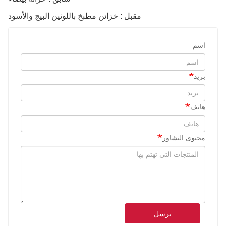
مقبل : خزائن مطبخ باللونين البيج والأسود
اسم
بريد
هاتف
محتوى التشاور
يرسل