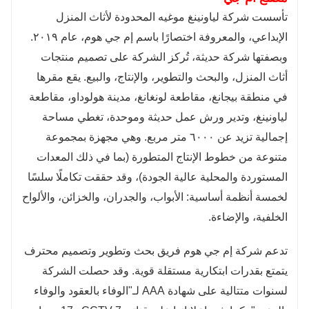
تأسست شركة لياونينغ موغيه المحدودة لأثاث المنزل
الإبداعي، والمعروفة اختصارًا باسم إم جي هوم، عام ٢٠١٩.
وبصفتها شركة حديثة، تُركز الشركة على تصميم منتجات
أثاث المنزل، والبحث والتطوير، والإنتاج، والبيع. يقع مقرها
في منطقة بيجانغ، مقاطعة لونغانغ، مدينة هولوداو، مقاطعة
لياونينغ، وتدير ورش عمل حديثة وموحدة، تغطي مساحة
إجمالية تزيد عن ٦٠٠٠ متر مربع. وهي مجهزة بمجموعة
متنوعة من خطوط الإنتاج المتطورة (بما في ذلك المعدات
المستوردة والمحلية عالية الجودة)، وقد حققت تكاملًا سلسًا
لخمسة أنظمة أساسية: الأبواب، والجدران، والخزائن، والألواح
الخلفية، والإضاءة.
تدعم شركة إم جي هوم فريق بحث وتطوير وتصميم محترف
يتمتع بقدرات ابتكارية مستقلة قوية. وقد حصلت الشركة
لسنوات متتالية على شهادة AAA لـ"الوفاء بالعقود والوفاء