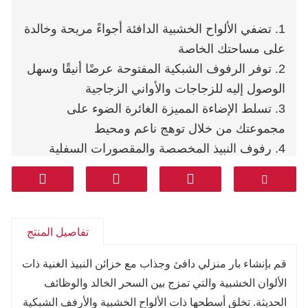
1. تضفي الألواح الخشبية الدافئة أجواءً مريحة وخالدة
على مساحتك الخاصة
2. توفر الرفوف الشبكية المفتوحة عرضًا أنيقًا وسهل
الوصول إليه للزجاجات والأواني الزجاجية
3. تسلط الإضاءة المميزة الغائرة الضوء على
مجموعتك من خلال توهج ناعم ومحيط
4. رفوف النبيذ المخصصة والمقصورات السفلية
المغلقة تحافظ على تنظيم الأساسيات
5. يكمل كونترتوب الحجر الداكن واللهجات المعدنية
الدقيقة بسلاسة
6. تصميم متعدد الاستخدامات يعمل بشكل جيد على
تفاصيل المنتج
قدم المساواة في الزوايا الحميمة والمناطق الترفيهية
قم بإنشاء بار منزلي دافئ وجذاب مع خزائن النبيذ الغنية ذات
الكبيرة
الألوان الخشبية والتي تمزج بين السحر الخالد والوظائف
الحديثة. تخلق أسطحها ذات الألواح الخشبية والأرفف الشبكية