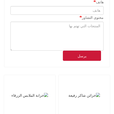
هاتف
محتوى التشاور
يرسل