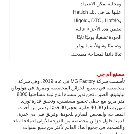
ومحلية يمكن الاعتماد
عليها بما في ذلك Hettich
وHafele وDTC وHigold.
تضمن هذه الأجزاء عالية
الجودة تشغيلًا يوميًا ثابتًا
وصامتًا وسهلاً، مما يوفر
ثباتًا دائمًا لمساحة مطبخك.
مصنع ام جي
تأسست شركة MG Factory في عام 2019، وهي شركة
متخصصة في تصنيع الخزائن المخصصة ومقرها في هولوداو،
لياونينغ، الصين. نحن ندير منشأة إنتاج تبلغ مساحتها 8000
متر مربع مع خطي تجميع مستقلين، ونحقق قدرة توريد
شهرية تبلغ 30-40 حاوية بحجم 30 قدمًا. بدعم من أحدث
المعدات، والفحص الصارم للجودة، وفريق فني ذي خبرة،
قدمنا ​​حلول خزائن مخصصة من الدرجة الأولى لعملاء البناء
والتصميم في جميع أنحاء العالم لأكثر من سبع سنوات
بحرفية متميزة.