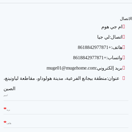
لاتصال
ام جي هوم
اتصال:
لي جيا
هاتف:
+8618842977871
واتساب:
+8618842977871
بريد إلكتروني:
muge01@mugehome.com
عنوان:
منطقة بيجانغ الفرعية، مدينة هولوداو، مقاطعة لياونينغ،
الصين
اسم
بريد
هاتف